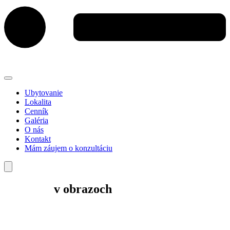
Ubytovanie
Lokalita
Cenník
Galéria
O nás
Kontakt
Mám záujem o konzultáciu
Náš ranč
v obrazoch